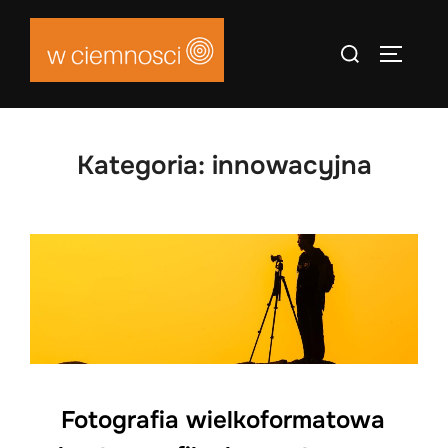
Skip
to
Search
TOGGLE
content
for:
Kategoria:
innowacyjna
Fotografia wielkoformatowa