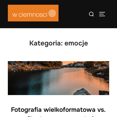
Skip
to
Search
TOGGLE
content
for:
Kategoria:
emocje
Fotografia wielkoformatowa vs.