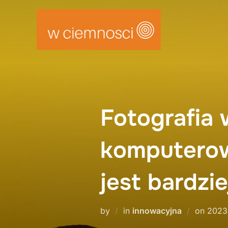
Skip
to
content
Fotografia 
komputerow
jest bardzi
Post
by
in
innowacyjna
on
2023
on