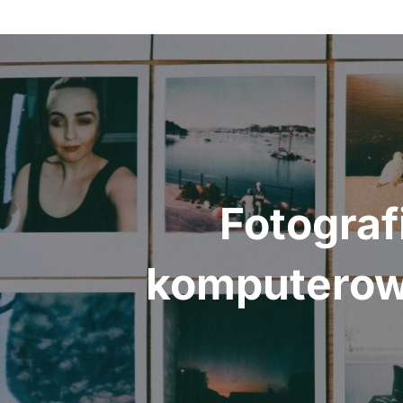
Nawigacja
wpisu
Fotograf
komputerow