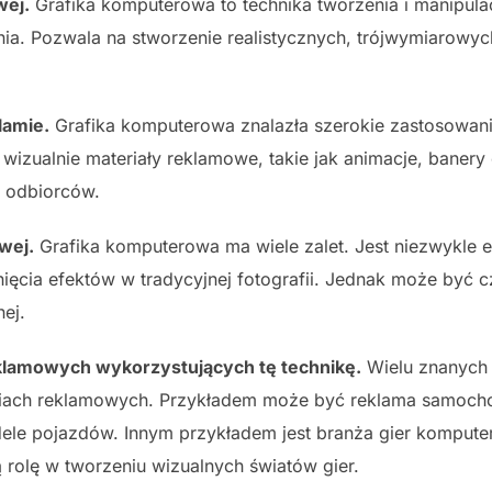
wej.
Grafika komputerowa to technika tworzenia i manipul
a. Pozwala na stworzenie realistycznych, trójwymiarowyc
lamie.
Grafika komputerowa znalazła szerokie zastosowanie
wizualnie materiały reklamowe, takie jak animacje, banery 
i odbiorców.
wej.
Grafika komputerowa ma wiele zalet. Jest niezwykle e
ięcia efektów w tradycyjnej fotografii. Jednak może być
ej.
klamowych wykorzystujących tę technikę.
Wielu znanych 
ach reklamowych. Przykładem może być reklama samocho
odele pojazdów. Innym przykładem jest branża gier kompute
olę w tworzeniu wizualnych światów gier.