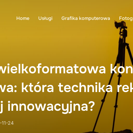
Home
Usługi
Grafika komputerowa
Fotog
wielkoformatowa kont
a: która technika r
ej innowacyjna?
ed
-11-24