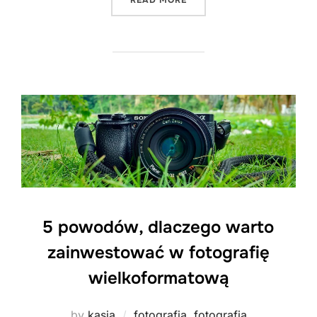
READ MORE
5 powodów, dlaczego warto
zainwestować w fotografię
wielkoformatową
by
kasia
fotografia
,
fotografia