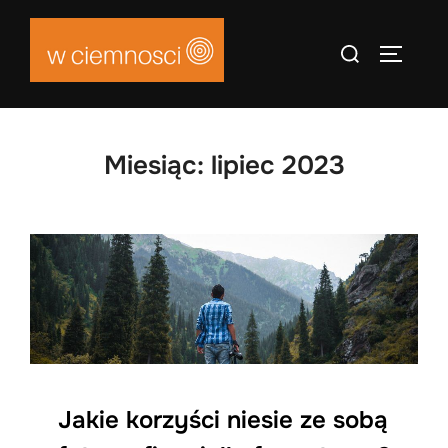
Skip
to
Search
TOGGLE
content
for:
Miesiąc:
lipiec 2023
Jakie korzyści niesie ze sobą