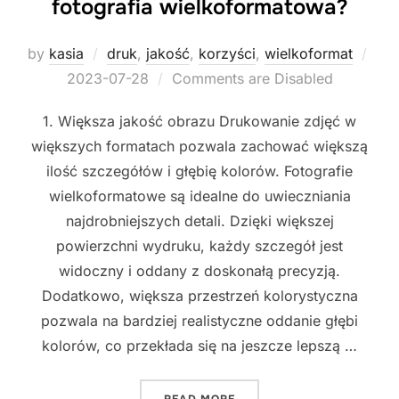
fotografia wielkoformatowa?
by
kasia
druk
,
jakość
,
korzyści
,
wielkoformat
Posted
2023-07-28
Comments are Disabled
on
1. Większa jakość obrazu Drukowanie zdjęć w
większych formatach pozwala zachować większą
ilość szczegółów i głębię kolorów. Fotografie
wielkoformatowe są idealne do uwieczniania
najdrobniejszych detali. Dzięki większej
powierzchni wydruku, każdy szczegół jest
widoczny i oddany z doskonałą precyzją.
Dodatkowo, większa przestrzeń kolorystyczna
pozwala na bardziej realistyczne oddanie głębi
kolorów, co przekłada się na jeszcze lepszą …
"JAKIE KORZYŚCI NIESIE