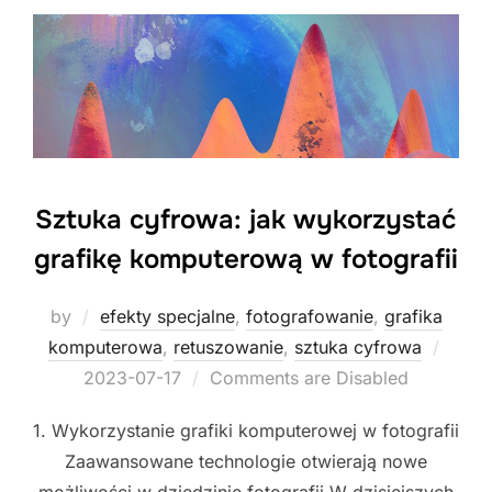
Sztuka cyfrowa: jak wykorzystać
grafikę komputerową w fotografii
by
efekty specjalne
,
fotografowanie
,
grafika
Poste
komputerowa
,
retuszowanie
,
sztuka cyfrowa
on
2023-07-17
Comments are Disabled
1. Wykorzystanie grafiki komputerowej w fotografii
Zaawansowane technologie otwierają nowe
możliwości w dziedzinie fotografii W dzisiejszych