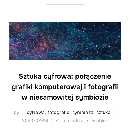
Sztuka cyfrowa: połączenie
grafiki komputerowej i fotografii
w niesamowitej symbiozie
Poste
by
cyfrowa
,
fotografie
,
symbioza
,
sztuka
on
2023-07-24
Comments are Disabled