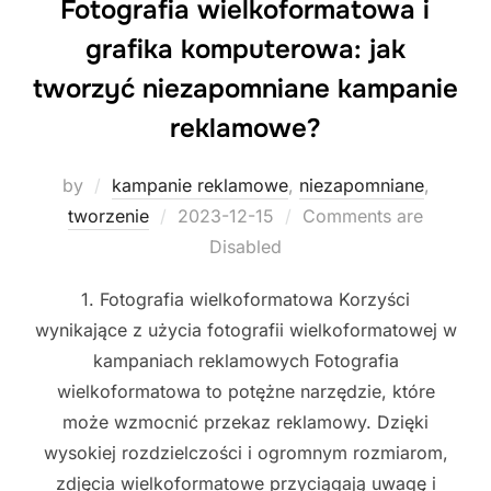
Fotografia wielkoformatowa i
grafika komputerowa: jak
tworzyć niezapomniane kampanie
reklamowe?
by
kampanie reklamowe
,
niezapomniane
,
Posted
tworzenie
2023-12-15
Comments are
on
Disabled
1. Fotografia wielkoformatowa Korzyści
wynikające z użycia fotografii wielkoformatowej w
kampaniach reklamowych Fotografia
wielkoformatowa to potężne narzędzie, które
może wzmocnić przekaz reklamowy. Dzięki
wysokiej rozdzielczości i ogromnym rozmiarom,
zdjęcia wielkoformatowe przyciągają uwagę i