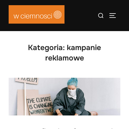
Skip
to
Search
TOGGLE
content
for:
Kategoria:
kampanie
reklamowe