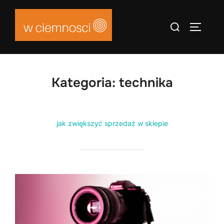
Skip
to
Search
TOGGLE
content
for:
Kategoria:
technika
jak zwiększyć sprzedaż w sklepie