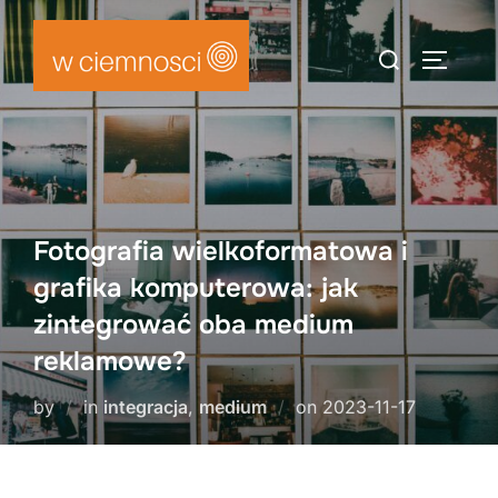
Skip
to
Search
TOGGLE
content
for:
Fotografia wielkoformatowa i
grafika komputerowa: jak
zintegrować oba medium
reklamowe?
Posted
by
in
integracja
,
medium
on
2023-11-17
on